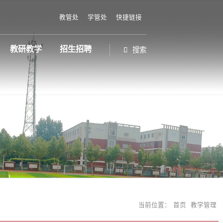
教管处
学管处
快捷链接
学校资讯
教研教学
招生招聘
搜索
提交
关闭
风光
成果
园地
公告
展示
英才
课程改革
校庆专题
时政要闻
在线
风采
活动
动态
活动
招生
教科研
书画艺术
党政方针
领导
课程
健康
建设
培养
招生
在线报修
书香校园
媒体报道
荣誉
教学
活动
招生
建设
校友园地
管理
摄影
动态
任
学生社团