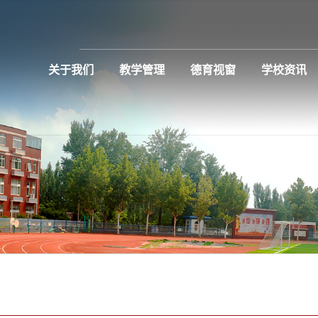
关于我们
教学管理
德育视窗
校园
教学
师生
学校
教学
诚聘
济南市济阳区职业中等专业学校，
教学业务管理是对学校教学业务工
德育目标是通过德育活动在受教育
学校及教育资讯公告
教研即教育研究。是指总结教学经
查看更多
是济南市济阳区唯一一所公办中等
作所进行的有计划、有组织的管理
者品德形成发展上所要达到的总体
验，发现教学问题，研究教学方
党建
名师
德育
新闻
教研
高中
教育招聘及学生入学通知
职业学校 [2] [4]，是国家级重点中
活动。教学业务管理是学校教学管
规格要求，亦即德育活动所要达到
法。教研公理有先有钻研而后有教
现任
精品
心理
制度
师资
中职
查看更多
等职业学校 [2]，是山东省教育厅
理的重要组成部分，它决定着学校
的预期目的或结果的质量标准。德
研和教研促进钻研。
学校
教育
校园
考试
师德
命名的学校，是财政拨款事业单
教学管理的水平。
育目标是德育工作的出发点，它不
查看更多
教育
校园
校园
班主
查看更多
位。
仅决定了德育的内容、形式和方
查看更多
法，而且制约着德育工作的基本过
程。
查看更多