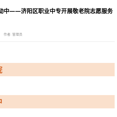
当前
，爱在行动中——济阳区职业中专开展敬
活动
点击数：200
作者: 管理员
暖敬老院